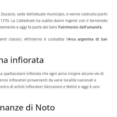
zzo Ducezio, sede dell’attuale municipio, e venne costruito pochi
1770. La Cattedrale ha subìto danni ingenti con il terremoto
ntemente e oggi fa parte dei beni
Patrimonio dell’umanità
.
ti classici. All’interno è custodita l’
Arca argentea di San
ma infiorata
ua spettacolare infiorata
che ogni anno ricopre alcune vie di
osi infioratori provenienti da varie località nazionali e
ntro di artisti infioratori Genzanesi e Netini e oggi è uno
inanze di Noto