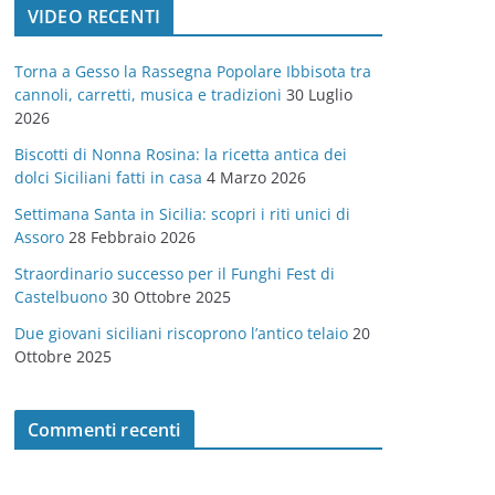
VIDEO RECENTI
e
g
Torna a Gesso la Rassegna Popolare Ibbisota tra
o
cannoli, carretti, musica e tradizioni
30 Luglio
r
2026
i
Biscotti di Nonna Rosina: la ricetta antica dei
e
dolci Siciliani fatti in casa
4 Marzo 2026
Settimana Santa in Sicilia: scopri i riti unici di
Assoro
28 Febbraio 2026
Straordinario successo per il Funghi Fest di
Castelbuono
30 Ottobre 2025
Due giovani siciliani riscoprono l’antico telaio
20
Ottobre 2025
Commenti recenti