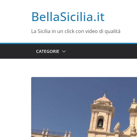
Salta
BellaSicilia.it
al
contenuto
La Sicilia in un click con video di qualità
CATEGORIE