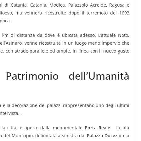
Val di Catania, Catania, Modica, Palazzolo Acreide, Ragusa e
edioevo, ma vennero ricostruite dopo il terremoto del 1693
epoca.
0 km di distanza da dove è ubicata adesso. L’attuale Noto,
ell’Asinaro, venne ricostruita in un luogo meno impervio che
e, con strade parallele ed ampie, in linea con il nuovo gusto
atrimonio dell’Umanità
ttà e la decorazione dei palazzi rappresentano uno degli ultimi
intervista…
ella città, è aperto dalla monumentale
Porta Reale
. La più
a del Municipio, delimitata a sinistra dal
Palazzo Ducezio
e a