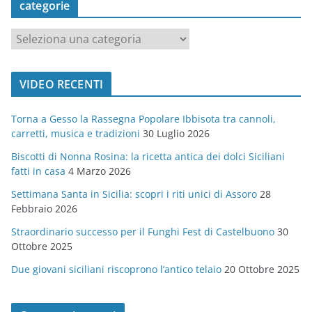
categorie
c
a
t
VIDEO RECENTI
e
g
Torna a Gesso la Rassegna Popolare Ibbisota tra cannoli,
o
carretti, musica e tradizioni
30 Luglio 2026
r
Biscotti di Nonna Rosina: la ricetta antica dei dolci Siciliani
i
fatti in casa
4 Marzo 2026
e
Settimana Santa in Sicilia: scopri i riti unici di Assoro
28
Febbraio 2026
Straordinario successo per il Funghi Fest di Castelbuono
30
Ottobre 2025
Due giovani siciliani riscoprono l’antico telaio
20 Ottobre 2025