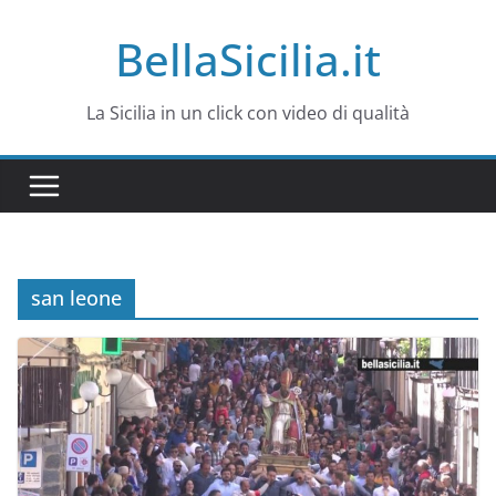
Salta
BellaSicilia.it
al
contenuto
La Sicilia in un click con video di qualità
san leone