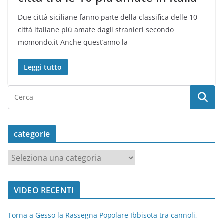
Due città siciliane fanno parte della classifica delle 10
città italiane più amate dagli stranieri secondo
momondo.it Anche quest’anno la
Leggi tutto
categorie
c
a
t
VIDEO RECENTI
e
g
Torna a Gesso la Rassegna Popolare Ibbisota tra cannoli,
o