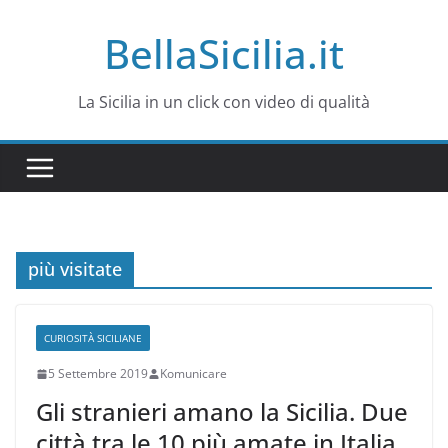
Salta
BellaSicilia.it
al
contenuto
La Sicilia in un click con video di qualità
più visitate
CURIOSITÀ SICILIANE
5 Settembre 2019
Komunicare
Gli stranieri amano la Sicilia. Due
città tra le 10 più amate in Italia