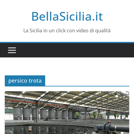
Salta
BellaSicilia.it
al
contenuto
La Sicilia in un click con video di qualità
persico trota