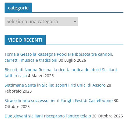
categorie
c
a
t
VIDEO RECENTI
e
g
Torna a Gesso la Rassegna Popolare Ibbisota tra cannoli,
o
carretti, musica e tradizioni
30 Luglio 2026
r
Biscotti di Nonna Rosina: la ricetta antica dei dolci Siciliani
i
fatti in casa
4 Marzo 2026
e
Settimana Santa in Sicilia: scopri i riti unici di Assoro
28
Febbraio 2026
Straordinario successo per il Funghi Fest di Castelbuono
30
Ottobre 2025
Due giovani siciliani riscoprono l’antico telaio
20 Ottobre 2025