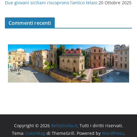
Due giovani siciliani riscoprono l’antico telaio
20 Ottobre 2025
Commenti recenti
Copyright © 2026
BellaSicilia.it
. Tutti i diritti riservati.
Tema:
ColorMag
di ThemeGrill. Powered by
WordPress
.