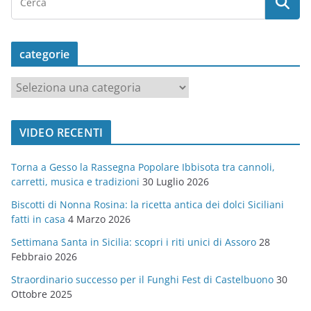
categorie
c
a
t
VIDEO RECENTI
e
g
Torna a Gesso la Rassegna Popolare Ibbisota tra cannoli,
o
carretti, musica e tradizioni
30 Luglio 2026
r
Biscotti di Nonna Rosina: la ricetta antica dei dolci Siciliani
i
fatti in casa
4 Marzo 2026
e
Settimana Santa in Sicilia: scopri i riti unici di Assoro
28
Febbraio 2026
Straordinario successo per il Funghi Fest di Castelbuono
30
Ottobre 2025