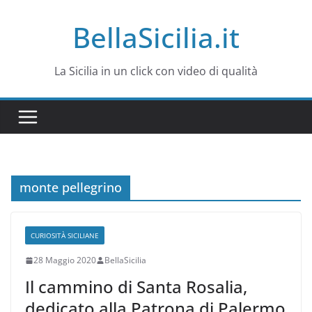
Salta
BellaSicilia.it
al
contenuto
La Sicilia in un click con video di qualità
monte pellegrino
CURIOSITÀ SICILIANE
28 Maggio 2020
BellaSicilia
Il cammino di Santa Rosalia,
dedicato alla Patrona di Palermo