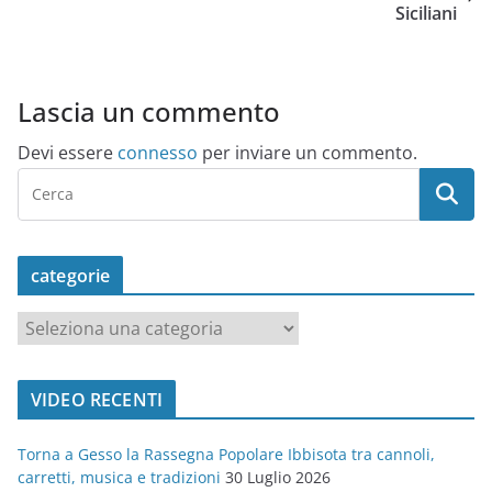
Siciliani
Lascia un commento
Devi essere
connesso
per inviare un commento.
categorie
c
a
t
VIDEO RECENTI
e
g
Torna a Gesso la Rassegna Popolare Ibbisota tra cannoli,
o
carretti, musica e tradizioni
30 Luglio 2026
r