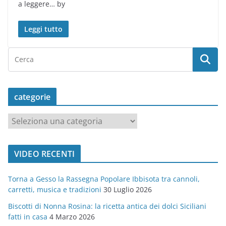
a leggere… by
Leggi tutto
categorie
c
a
t
VIDEO RECENTI
e
g
Torna a Gesso la Rassegna Popolare Ibbisota tra cannoli,
o
carretti, musica e tradizioni
30 Luglio 2026
r
Biscotti di Nonna Rosina: la ricetta antica dei dolci Siciliani
i
fatti in casa
4 Marzo 2026
e