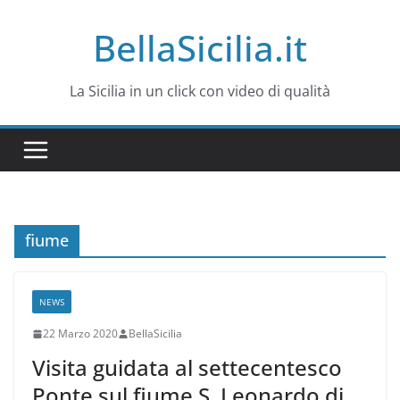
Salta
BellaSicilia.it
al
contenuto
La Sicilia in un click con video di qualità
fiume
NEWS
22 Marzo 2020
BellaSicilia
Visita guidata al settecentesco
Ponte sul fiume S. Leonardo di