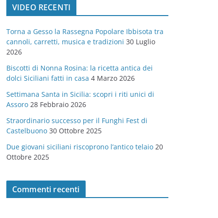
VIDEO RECENTI
e
g
Torna a Gesso la Rassegna Popolare Ibbisota tra
o
cannoli, carretti, musica e tradizioni
30 Luglio
r
2026
i
Biscotti di Nonna Rosina: la ricetta antica dei
e
dolci Siciliani fatti in casa
4 Marzo 2026
Settimana Santa in Sicilia: scopri i riti unici di
Assoro
28 Febbraio 2026
Straordinario successo per il Funghi Fest di
Castelbuono
30 Ottobre 2025
Due giovani siciliani riscoprono l’antico telaio
20
Ottobre 2025
Commenti recenti