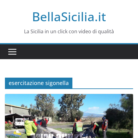
Salta
BellaSicilia.it
al
contenuto
La Sicilia in un click con video di qualità
esercitazione sigonella