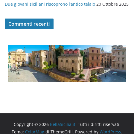
Due giovani siciliani riscoprono l’antico telaio
20 Ottobre 2025
Commenti recenti
Copyright © 2026
BellaSicilia.it
. Tutti i diritti riservati.
Tema:
ColorMag
di ThemeGrill. Powered by
WordPress
.