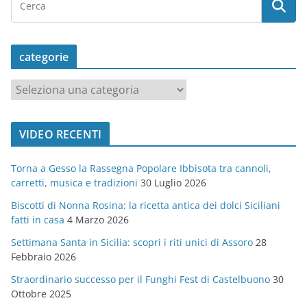
categorie
c
a
t
VIDEO RECENTI
e
g
Torna a Gesso la Rassegna Popolare Ibbisota tra cannoli,
o
carretti, musica e tradizioni
30 Luglio 2026
r
Biscotti di Nonna Rosina: la ricetta antica dei dolci Siciliani
i
fatti in casa
4 Marzo 2026
e
Settimana Santa in Sicilia: scopri i riti unici di Assoro
28
Febbraio 2026
Straordinario successo per il Funghi Fest di Castelbuono
30
Ottobre 2025