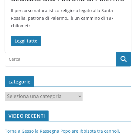
Il percorso naturalistico-religioso legato alla Santa
Rosalia, patrona di Palermo., è un cammino di 187
chilometri..
Leggi tutto
categorie
c
a
t
VIDEO RECENTI
e
g
Torna a Gesso la Rassegna Popolare Ibbisota tra cannoli,
o