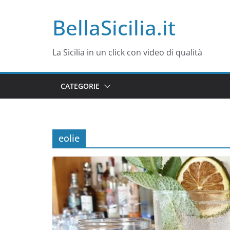
Salta
BellaSicilia.it
al
contenuto
La Sicilia in un click con video di qualità
CATEGORIE
eolie