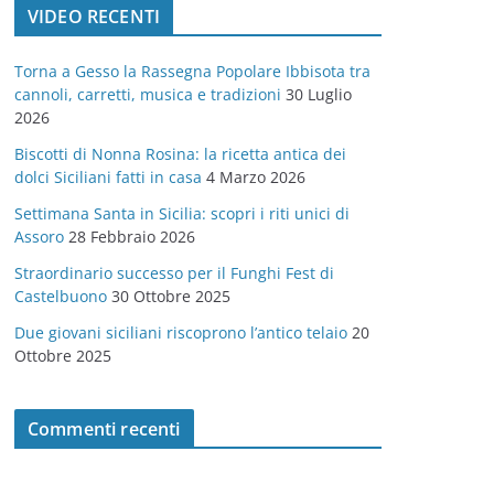
VIDEO RECENTI
e
g
Torna a Gesso la Rassegna Popolare Ibbisota tra
o
cannoli, carretti, musica e tradizioni
30 Luglio
r
2026
i
Biscotti di Nonna Rosina: la ricetta antica dei
e
dolci Siciliani fatti in casa
4 Marzo 2026
Settimana Santa in Sicilia: scopri i riti unici di
Assoro
28 Febbraio 2026
Straordinario successo per il Funghi Fest di
Castelbuono
30 Ottobre 2025
Due giovani siciliani riscoprono l’antico telaio
20
Ottobre 2025
Commenti recenti