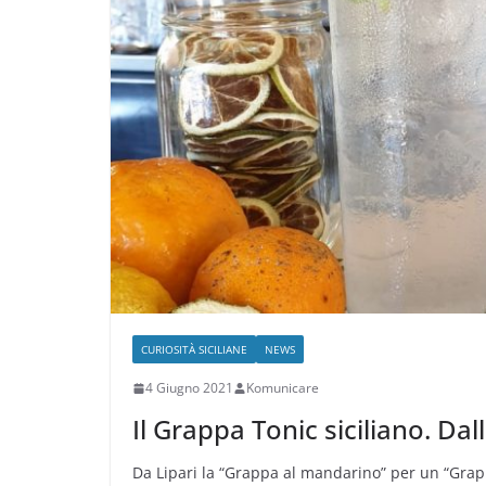
CURIOSITÀ SICILIANE
NEWS
4 Giugno 2021
Komunicare
Il Grappa Tonic siciliano. Da
Da Lipari la “Grappa al mandarino” per un “Grapp