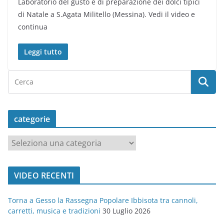
Laboratorio del gusto e di preparazione dei dolci tipici
di Natale a S.Agata Militello (Messina). Vedi il video e
continua
Leggi tutto
categorie
c
a
t
VIDEO RECENTI
e
g
Torna a Gesso la Rassegna Popolare Ibbisota tra cannoli,
o
carretti, musica e tradizioni
30 Luglio 2026
r