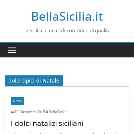
Salta
BellaSicilia.it
al
contenuto
La Sicilia in un click con video di qualità
dolci tipici di Natale
NEWS
19 Dicembre 2015
BellaSicilia
I dolci natalizi siciliani