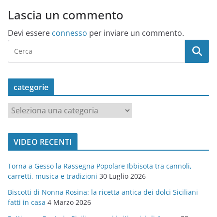
Lascia un commento
Devi essere
connesso
per inviare un commento.
categorie
c
a
t
VIDEO RECENTI
e
g
Torna a Gesso la Rassegna Popolare Ibbisota tra cannoli,
o
carretti, musica e tradizioni
30 Luglio 2026
r
Biscotti di Nonna Rosina: la ricetta antica dei dolci Siciliani
i
fatti in casa
4 Marzo 2026
e