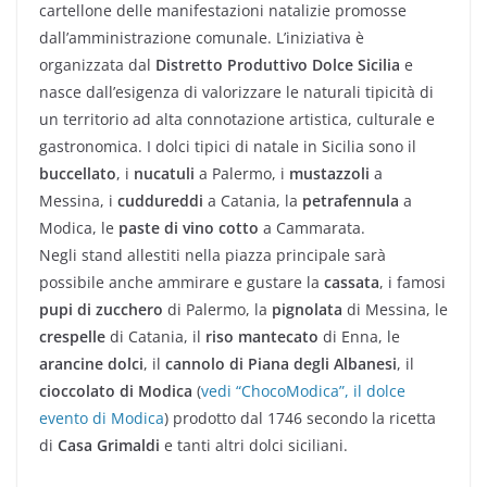
cartellone delle manifestazioni natalizie promosse
dall’amministrazione comunale. L’iniziativa è
organizzata dal
Distretto Produttivo Dolce Sicilia
e
nasce dall’esigenza di valorizzare le naturali tipicità di
un territorio ad alta connotazione artistica, culturale e
gastronomica. I dolci tipici di natale in Sicilia sono il
buccellato
, i
nucatuli
a Palermo, i
mustazzoli
a
Messina, i
cuddureddi
a Catania, la
petrafennula
a
Modica, le
paste di vino cotto
a Cammarata.
Negli stand allestiti nella piazza principale sarà
possibile anche ammirare e gustare la
cassata
, i famosi
pupi di zucchero
di Palermo, la
pignolata
di Messina, le
crespelle
di Catania, il
riso mantecato
di Enna, le
arancine dolci
, il
cannolo di Piana degli Albanesi
, il
cioccolato di Modica
(
vedi “ChocoModica”, il dolce
evento di Modica
) prodotto dal 1746 secondo la ricetta
di
Casa Grimaldi
e tanti altri dolci siciliani.