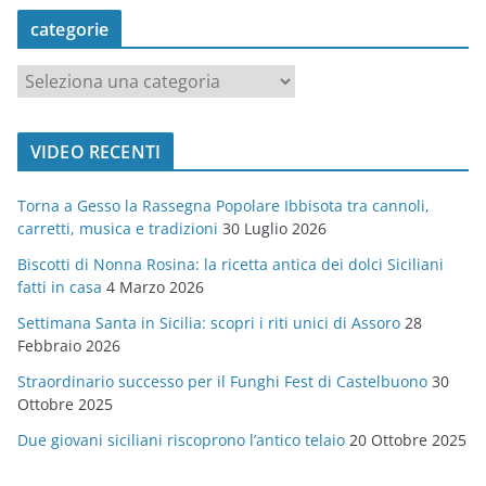
categorie
c
a
t
VIDEO RECENTI
e
g
Torna a Gesso la Rassegna Popolare Ibbisota tra cannoli,
o
carretti, musica e tradizioni
30 Luglio 2026
r
Biscotti di Nonna Rosina: la ricetta antica dei dolci Siciliani
i
fatti in casa
4 Marzo 2026
e
Settimana Santa in Sicilia: scopri i riti unici di Assoro
28
Febbraio 2026
Straordinario successo per il Funghi Fest di Castelbuono
30
Ottobre 2025
Due giovani siciliani riscoprono l’antico telaio
20 Ottobre 2025