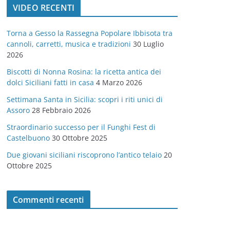
VIDEO RECENTI
e
g
Torna a Gesso la Rassegna Popolare Ibbisota tra
o
cannoli, carretti, musica e tradizioni
30 Luglio
r
2026
i
Biscotti di Nonna Rosina: la ricetta antica dei
e
dolci Siciliani fatti in casa
4 Marzo 2026
Settimana Santa in Sicilia: scopri i riti unici di
Assoro
28 Febbraio 2026
Straordinario successo per il Funghi Fest di
Castelbuono
30 Ottobre 2025
Due giovani siciliani riscoprono l’antico telaio
20
Ottobre 2025
Commenti recenti