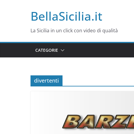
Salta
BellaSicilia.it
al
contenuto
La Sicilia in un click con video di qualità
CATEGORIE
divertenti