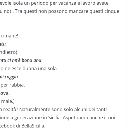
antevole isola un periodo per vacanza e lavoro avete
iù noti. Tra questi non possono mancare questi cinque
 rimane!
atu.
indietro)
ntu ci nn’è bona una
to ne esce buona una sola
pi raggia.
per rabbia.
rova.
à male.)
la realtà? Naturalmente sono solo alcuni dei tanti
ne a generazione in Sicilia. Aspettiamo anche i tuoi
ebook di BellaSicilia.