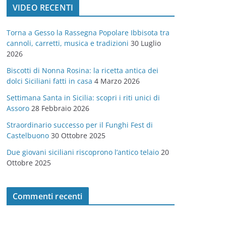
VIDEO RECENTI
e
g
Torna a Gesso la Rassegna Popolare Ibbisota tra
o
cannoli, carretti, musica e tradizioni
30 Luglio
r
2026
i
Biscotti di Nonna Rosina: la ricetta antica dei
e
dolci Siciliani fatti in casa
4 Marzo 2026
Settimana Santa in Sicilia: scopri i riti unici di
Assoro
28 Febbraio 2026
Straordinario successo per il Funghi Fest di
Castelbuono
30 Ottobre 2025
Due giovani siciliani riscoprono l’antico telaio
20
Ottobre 2025
Commenti recenti