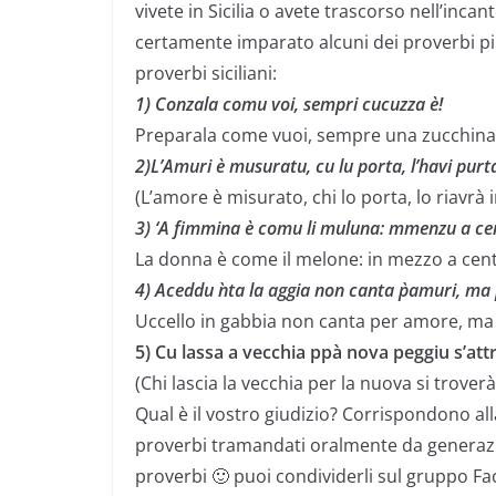
vivete in Sicilia o avete trascorso nell’inc
certamente imparato alcuni dei proverbi p
proverbi siciliani:
1) Conzala comu voi, sempri cucuzza è!
Preparala come vuoi, sempre una zucchina
2)L’Amuri è musuratu, cu lu porta, l’havi purt
(L’amore è misurato, chi lo porta, lo riavrà 
3) ‘A fimmina è comu li muluna: mmenzu a ce
La donna è come il melone: in mezzo a cen
4) Aceddu `nta la aggia non canta p`amuri, ma 
Uccello in gabbia non canta per amore, ma 
5) Cu lassa a vecchia ppà nova peggiu s’att
(Chi lascia la vecchia per la nuova si trover
Qual è il vostro giudizio? Corrispondono al
proverbi tramandati oralmente da generazio
proverbi 🙂 puoi condividerli sul gruppo Fac