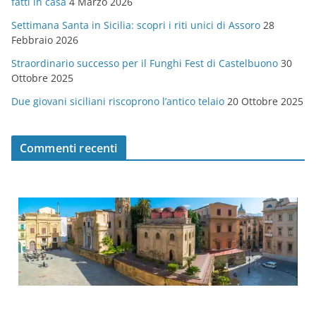
fatti in casa
4 Marzo 2026
e
Settimana Santa in Sicilia: scopri i riti unici di Assoro
28
Febbraio 2026
Straordinario successo per il Funghi Fest di Castelbuono
30
Ottobre 2025
Due giovani siciliani riscoprono l’antico telaio
20 Ottobre 2025
Commenti recenti