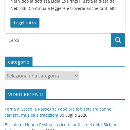
Nel video la dott.ssa Lidia Lo Prinzi illustra la dieta dei
Nebrodi. Continua a leggere e troverai anche tanti altri
Leggi tutto
categorie
c
a
t
VIDEO RECENTI
e
g
Torna a Gesso la Rassegna Popolare Ibbisota tra cannoli,
o
carretti, musica e tradizioni
30 Luglio 2026
r
Biscotti di Nonna Rosina: la ricetta antica dei dolci Siciliani
i