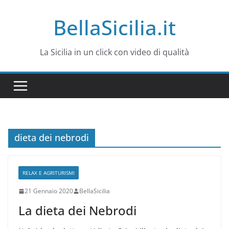
Salta
BellaSicilia.it
al
contenuto
La Sicilia in un click con video di qualità
dieta dei nebrodi
RELAX E AGRITURISMI
21 Gennaio 2020
BellaSicilia
La dieta dei Nebrodi