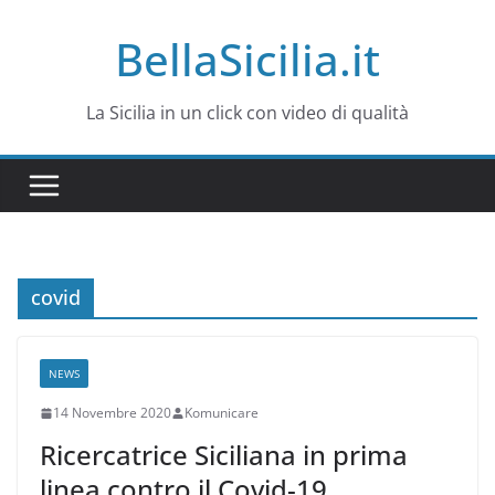
Salta
BellaSicilia.it
al
contenuto
La Sicilia in un click con video di qualità
covid
NEWS
14 Novembre 2020
Komunicare
Ricercatrice Siciliana in prima
linea contro il Covid-19