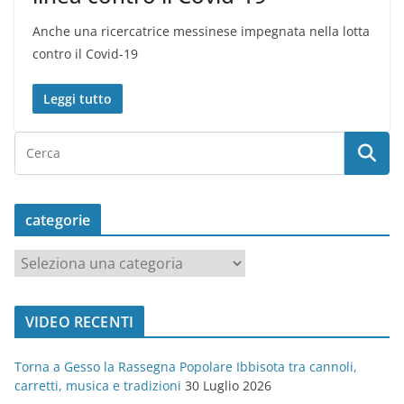
Anche una ricercatrice messinese impegnata nella lotta
contro il Covid-19
Leggi tutto
categorie
c
a
t
VIDEO RECENTI
e
g
Torna a Gesso la Rassegna Popolare Ibbisota tra cannoli,
o
carretti, musica e tradizioni
30 Luglio 2026
r