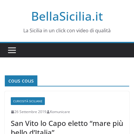
Salta
BellaSicilia.it
al
contenuto
La Sicilia in un click con video di qualità
cous cous
CURIOSITÀ SICILIANE
26 Settembre 2019
Komunicare
San Vito lo Capo eletto “mare più
bello d’Italia”