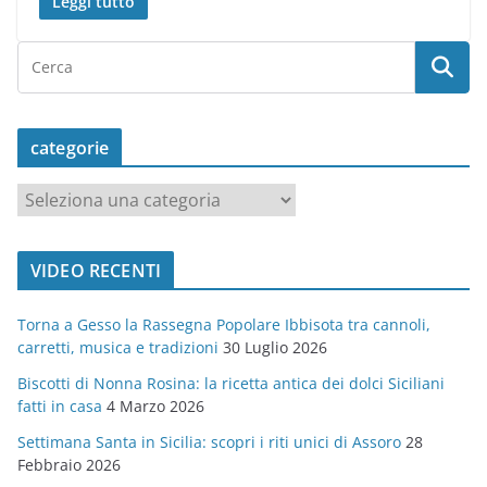
Leggi tutto
categorie
c
a
t
VIDEO RECENTI
e
g
Torna a Gesso la Rassegna Popolare Ibbisota tra cannoli,
o
carretti, musica e tradizioni
30 Luglio 2026
r
Biscotti di Nonna Rosina: la ricetta antica dei dolci Siciliani
i
fatti in casa
4 Marzo 2026
e
Settimana Santa in Sicilia: scopri i riti unici di Assoro
28
Febbraio 2026