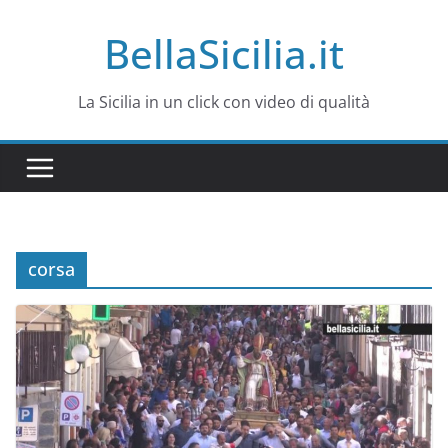
Salta
BellaSicilia.it
al
contenuto
La Sicilia in un click con video di qualità
corsa