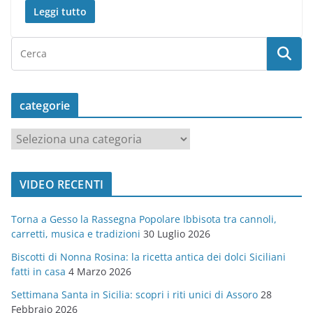
Leggi tutto
categorie
c
a
t
VIDEO RECENTI
e
g
Torna a Gesso la Rassegna Popolare Ibbisota tra cannoli,
o
carretti, musica e tradizioni
30 Luglio 2026
r
Biscotti di Nonna Rosina: la ricetta antica dei dolci Siciliani
i
fatti in casa
4 Marzo 2026
e
Settimana Santa in Sicilia: scopri i riti unici di Assoro
28
Febbraio 2026