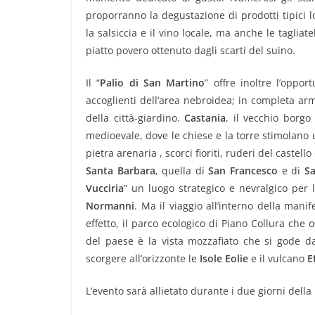
proporranno la degustazione di prodotti tipici l
la salsiccia e il vino locale, ma anche le tagliate
piatto povero ottenuto dagli scarti del suino.
Il “
Palio di San Martino
” offre inoltre l’oppo
accoglienti dell’area nebroidea; in completa ar
della città-giardino.
Castania
, il vecchio borgo
medioevale, dove le chiese e la torre stimolano u
pietra arenaria , scorci fioriti, ruderi del castell
Santa Barbara
, quella di
San Francesco
e di
Sa
Vucciria
” un luogo strategico e nevralgico per la
Normanni
. Ma il viaggio all’interno della man
effetto, il parco ecologico di Piano Collura che o
del paese è la vista mozzafiato che si gode da
scorgere all’orizzonte le
Isole Eolie
e il vulcano
E
L’evento sarà allietato durante i due giorni dell