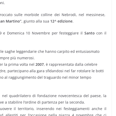
ni.
roccato sulle morbide colline dei Nebrodi, nel messinese,
 San Martino”
, giunto alla sua
12^ edizione
.
 9 e Domenica 10 Novembre per festeggiare il
Santo
con il
 e alle saghe leggendarie che hanno carpito ed entusiasmato
sempre più numerosi.
per la prima volta nel
2007
, è rappresentata dalla celebre
adre, partecipano alla gara sfidandosi nel far rotolare le botti
fino al raggiungimento del traguardo nel minor tempo
 nel quadrilatero di fondazione novecentesca del paese, la
ve a stabilire l’ordine di partenza per la seconda.
overe il territorio, inserendo nei festeggiamenti anche il
 allestiti per l’occasione nella piazza 4 novembre che ci