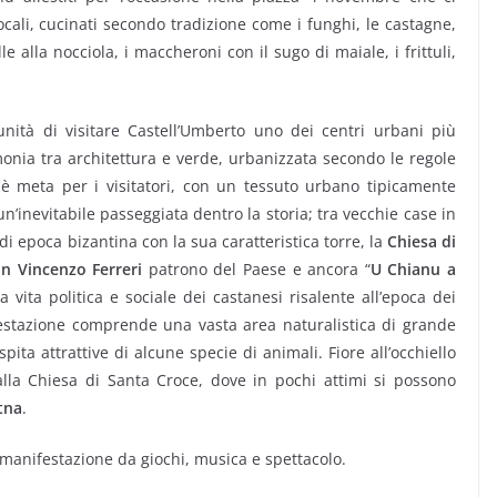
ocali, cucinati secondo tradizione come i funghi, le castagne,
lle alla nocciola, i maccheroni con il sugo di maiale, i frittuli,
rtunità di visitare Castell’Umberto uno dei centri urbani più
monia tra architettura e verde, urbanizzata secondo le regole
 è meta per i visitatori, con un tessuto urbano tipicamente
n’inevitabile passeggiata dentro la storia; tra vecchie case in
o di epoca bizantina con la sua caratteristica torre, la
Chiesa di
n Vincenzo Ferreri
patrono del Paese e ancora “
U Chianu a
 vita politica e sociale dei castanesi risalente all’epoca dei
ifestazione comprende una vasta area naturalistica di grande
spita attrattive di alcune specie di animali. Fiore all’occhiello
lla Chiesa di Santa Croce, dove in pochi attimi si possono
tna
.
a manifestazione da giochi, musica e spettacolo.