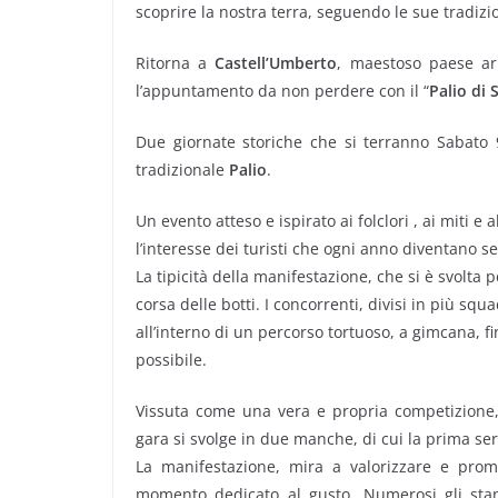
scoprire la nostra terra, seguendo le sue tradizio
Ritorna a
Castell’Umberto
, maestoso paese ar
l’appuntamento da non perdere con il “
Palio di
Due giornate storiche che si terranno Sabato
tradizionale
Palio
.
Un evento atteso e ispirato ai folclori , ai miti
l’interesse dei turisti che ogni anno diventano 
La tipicità della manifestazione, che si è svolta 
corsa delle botti. I concorrenti, divisi in più squ
all’interno di un percorso tortuoso, a gimcana, 
possibile.
Vissuta come una vera e propria competizione,
gara si svolge in due manche, di cui la prima ser
La manifestazione, mira a valorizzare e promu
momento dedicato al gusto. Numerosi gli stand