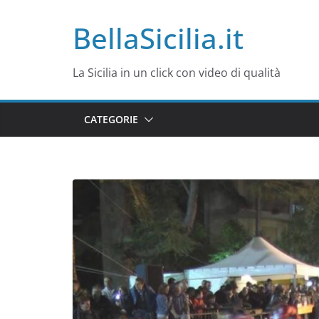
Salta
BellaSicilia.it
al
contenuto
La Sicilia in un click con video di qualità
CATEGORIE