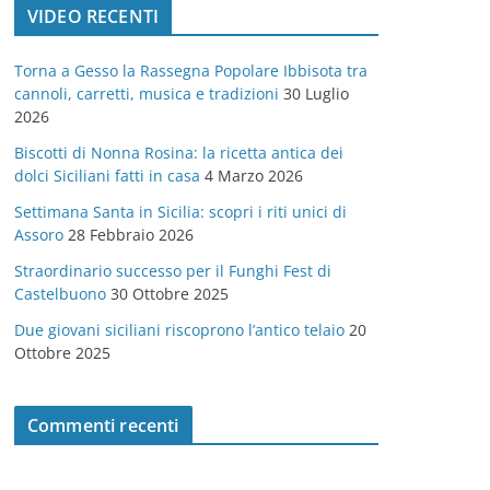
VIDEO RECENTI
e
g
Torna a Gesso la Rassegna Popolare Ibbisota tra
o
cannoli, carretti, musica e tradizioni
30 Luglio
r
2026
i
Biscotti di Nonna Rosina: la ricetta antica dei
e
dolci Siciliani fatti in casa
4 Marzo 2026
Settimana Santa in Sicilia: scopri i riti unici di
Assoro
28 Febbraio 2026
Straordinario successo per il Funghi Fest di
Castelbuono
30 Ottobre 2025
Due giovani siciliani riscoprono l’antico telaio
20
Ottobre 2025
Commenti recenti