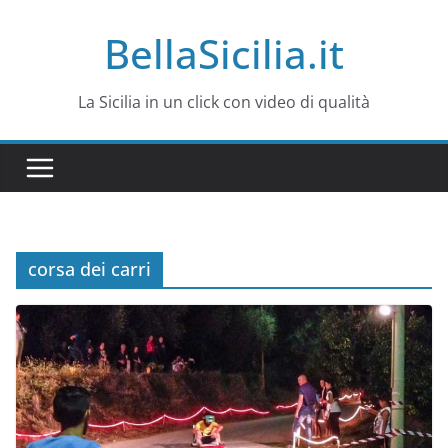
Salta
BellaSicilia.it
al
contenuto
La Sicilia in un click con video di qualità
corsa dei carri