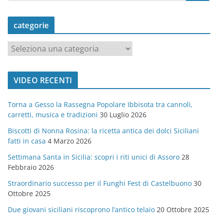
categorie
c
a
t
VIDEO RECENTI
e
g
Torna a Gesso la Rassegna Popolare Ibbisota tra cannoli,
o
carretti, musica e tradizioni
30 Luglio 2026
r
Biscotti di Nonna Rosina: la ricetta antica dei dolci Siciliani
i
fatti in casa
4 Marzo 2026
e
Settimana Santa in Sicilia: scopri i riti unici di Assoro
28
Febbraio 2026
Straordinario successo per il Funghi Fest di Castelbuono
30
Ottobre 2025
Due giovani siciliani riscoprono l’antico telaio
20 Ottobre 2025