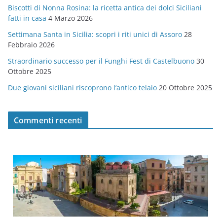
Biscotti di Nonna Rosina: la ricetta antica dei dolci Siciliani
i
fatti in casa
4 Marzo 2026
e
Settimana Santa in Sicilia: scopri i riti unici di Assoro
28
Febbraio 2026
Straordinario successo per il Funghi Fest di Castelbuono
30
Ottobre 2025
Due giovani siciliani riscoprono l’antico telaio
20 Ottobre 2025
Commenti recenti