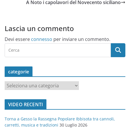
A Noto i capolavori del Novecento siciliano
Lascia un commento
Devi essere
connesso
per inviare un commento.
categorie
c
a
t
VIDEO RECENTI
e
g
Torna a Gesso la Rassegna Popolare Ibbisota tra cannoli,
o
carretti, musica e tradizioni
30 Luglio 2026
r