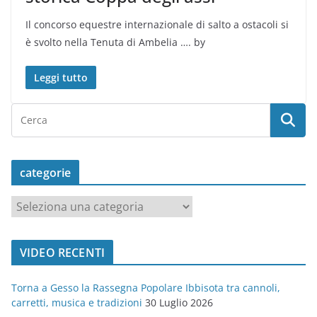
Il concorso equestre internazionale di salto a ostacoli si
è svolto nella Tenuta di Ambelia …. by
Leggi tutto
categorie
c
a
t
VIDEO RECENTI
e
g
Torna a Gesso la Rassegna Popolare Ibbisota tra cannoli,
o
carretti, musica e tradizioni
30 Luglio 2026
r