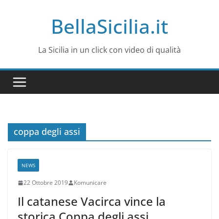
Salta
BellaSicilia.it
al
contenuto
La Sicilia in un click con video di qualità
coppa degli assi
NEWS
22 Ottobre 2019
Komunicare
Il catanese Vacirca vince la
storica Coppa degli assi