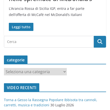
L’Arancia Rossa di Sicilia IGP, entra a far parte
dell’offerta di McCafé nel McDonald’s italiani
Leggi tutto
categorie
c
a
t
VIDEO RECENTI
e
g
Torna a Gesso la Rassegna Popolare Ibbisota tra cannoli,
o
carretti, musica e tradizioni
30 Luglio 2026
r