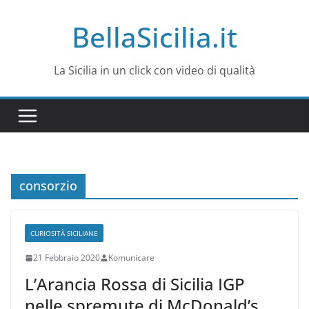
Salta
BellaSicilia.it
al
contenuto
La Sicilia in un click con video di qualità
consorzio
CURIOSITÀ SICILIANE
21 Febbraio 2020
Komunicare
L’Arancia Rossa di Sicilia IGP
nelle spremute di McDonald’s