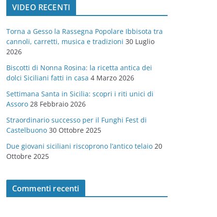
VIDEO RECENTI
e
g
Torna a Gesso la Rassegna Popolare Ibbisota tra
o
cannoli, carretti, musica e tradizioni
30 Luglio
r
2026
i
Biscotti di Nonna Rosina: la ricetta antica dei
e
dolci Siciliani fatti in casa
4 Marzo 2026
Settimana Santa in Sicilia: scopri i riti unici di
Assoro
28 Febbraio 2026
Straordinario successo per il Funghi Fest di
Castelbuono
30 Ottobre 2025
Due giovani siciliani riscoprono l’antico telaio
20
Ottobre 2025
Commenti recenti