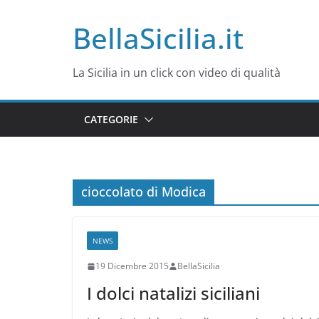
Salta
BellaSicilia.it
al
contenuto
La Sicilia in un click con video di qualità
CATEGORIE
cioccolato di Modica
NEWS
19 Dicembre 2015
BellaSicilia
I dolci natalizi siciliani