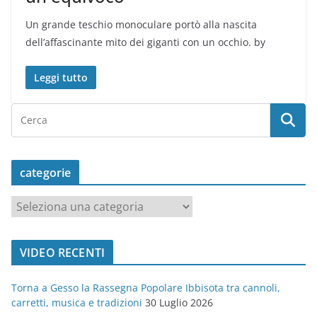
Un grande teschio monoculare portò alla nascita
dell’affascinante mito dei giganti con un occhio. by
Leggi tutto
categorie
c
a
t
VIDEO RECENTI
e
g
Torna a Gesso la Rassegna Popolare Ibbisota tra cannoli,
o
carretti, musica e tradizioni
30 Luglio 2026
r