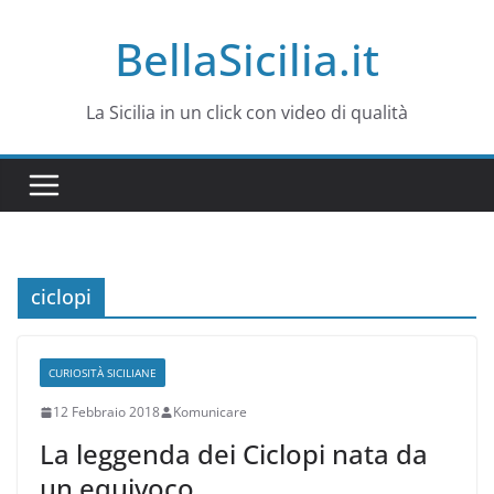
Salta
BellaSicilia.it
al
contenuto
La Sicilia in un click con video di qualità
ciclopi
CURIOSITÀ SICILIANE
12 Febbraio 2018
Komunicare
La leggenda dei Ciclopi nata da
un equivoco