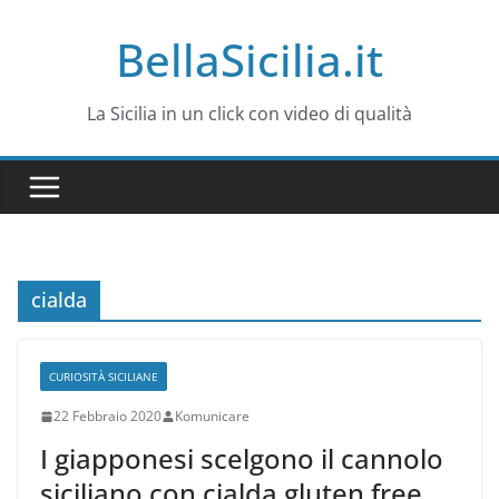
Salta
BellaSicilia.it
al
contenuto
La Sicilia in un click con video di qualità
cialda
CURIOSITÀ SICILIANE
22 Febbraio 2020
Komunicare
I giapponesi scelgono il cannolo
siciliano con cialda gluten free