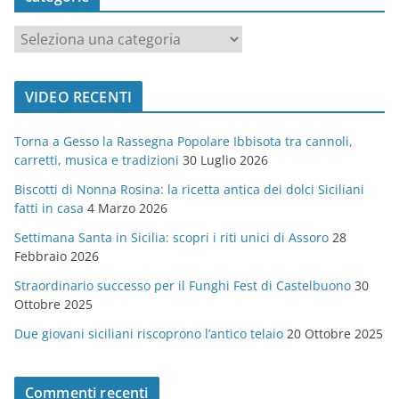
c
a
t
VIDEO RECENTI
e
g
Torna a Gesso la Rassegna Popolare Ibbisota tra cannoli,
o
carretti, musica e tradizioni
30 Luglio 2026
r
Biscotti di Nonna Rosina: la ricetta antica dei dolci Siciliani
i
fatti in casa
4 Marzo 2026
e
Settimana Santa in Sicilia: scopri i riti unici di Assoro
28
Febbraio 2026
Straordinario successo per il Funghi Fest di Castelbuono
30
Ottobre 2025
Due giovani siciliani riscoprono l’antico telaio
20 Ottobre 2025
Commenti recenti