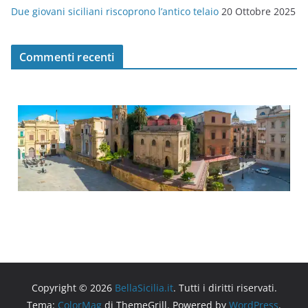
Due giovani siciliani riscoprono l’antico telaio
20 Ottobre 2025
Commenti recenti
Copyright © 2026
BellaSicilia.it
. Tutti i diritti riservati.
Tema:
ColorMag
di ThemeGrill. Powered by
WordPress
.