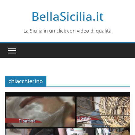
Salta
BellaSicilia.it
al
contenuto
La Sicilia in un click con video di qualità
chiacchierino