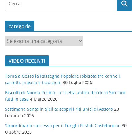
categorie
c
a
t
VIDEO RECENTI
e
g
Torna a Gesso la Rassegna Popolare Ibbisota tra cannoli,
o
carretti, musica e tradizioni
30 Luglio 2026
r
Biscotti di Nonna Rosina: la ricetta antica dei dolci Siciliani
i
fatti in casa
4 Marzo 2026
e
Settimana Santa in Sicilia: scopri i riti unici di Assoro
28
Febbraio 2026
Straordinario successo per il Funghi Fest di Castelbuono
30
Ottobre 2025