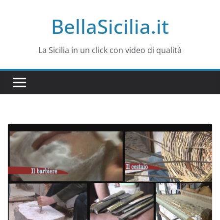
Salta
BellaSicilia.it
al
contenuto
La Sicilia in un click con video di qualità