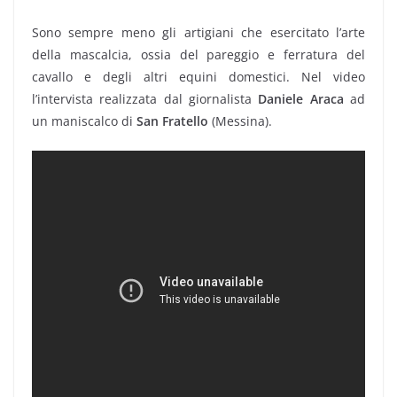
Sono sempre meno gli artigiani che esercitato l’arte
della mascalcia, ossia del pareggio e ferratura del
cavallo e degli altri equini domestici. Nel video
l’intervista realizzata dal giornalista
Daniele Araca
ad
un maniscalco di
San
Fratello
(Messina).