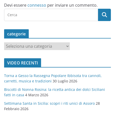
Devi essere
connesso
per inviare un commento.
categorie
c
a
t
VIDEO RECENTI
e
g
Torna a Gesso la Rassegna Popolare Ibbisota tra cannoli,
o
carretti, musica e tradizioni
30 Luglio 2026
r
Biscotti di Nonna Rosina: la ricetta antica dei dolci Siciliani
i
fatti in casa
4 Marzo 2026
e
Settimana Santa in Sicilia: scopri i riti unici di Assoro
28
Febbraio 2026