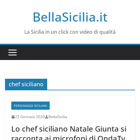
Salta
BellaSicilia.it
al
contenuto
La Sicilia in un click con video di qualità
chef siciliano
PERSONAGGI SICILIANI
23 Gennaio 2020
BellaSicilia
Lo chef siciliano Natale Giunta si
racconta ai microfoni di OndaTv