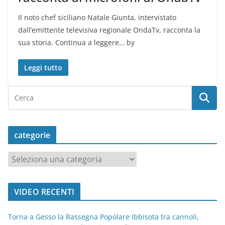
Il noto chef siciliano Natale Giunta, intervistato
dall’emittente televisiva regionale OndaTv, racconta la
sua storia. Continua a leggere… by
Leggi tutto
categorie
c
a
t
VIDEO RECENTI
e
g
Torna a Gesso la Rassegna Popolare Ibbisota tra cannoli,
o