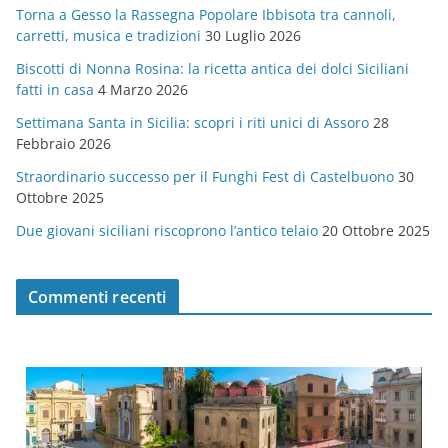
Torna a Gesso la Rassegna Popolare Ibbisota tra cannoli,
o
carretti, musica e tradizioni
30 Luglio 2026
r
Biscotti di Nonna Rosina: la ricetta antica dei dolci Siciliani
i
fatti in casa
4 Marzo 2026
e
Settimana Santa in Sicilia: scopri i riti unici di Assoro
28
Febbraio 2026
Straordinario successo per il Funghi Fest di Castelbuono
30
Ottobre 2025
Due giovani siciliani riscoprono l’antico telaio
20 Ottobre 2025
Commenti recenti