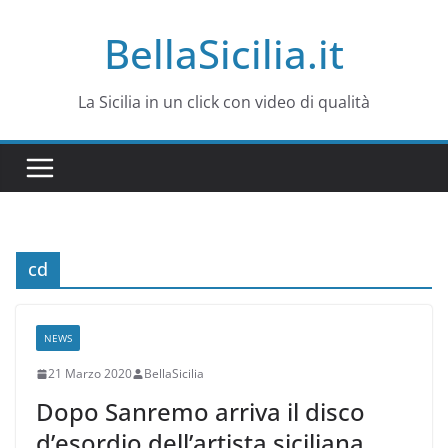
Salta
BellaSicilia.it
al
contenuto
La Sicilia in un click con video di qualità
cd
NEWS
21 Marzo 2020
BellaSicilia
Dopo Sanremo arriva il disco
d’esordio dell’artista siciliana