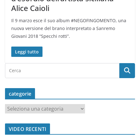
Alice Caioli
Il 9 marzo esce il suo album #NEGOFINGOMENTO, una
nuova versione del brano interpretato a Sanremo
Giovani 2018 “Specchi rotti”.
Leggi tutto
categorie
c
a
t
VIDEO RECENTI
e
g