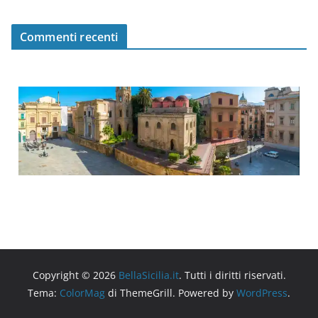
Commenti recenti
Copyright © 2026
BellaSicilia.it
. Tutti i diritti riservati.
Tema:
ColorMag
di ThemeGrill. Powered by
WordPress
.