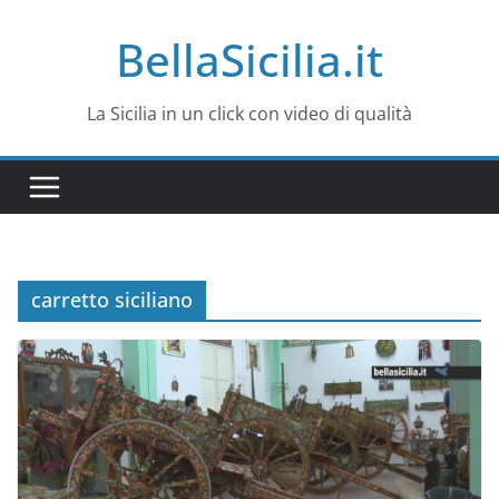
Salta
BellaSicilia.it
al
contenuto
La Sicilia in un click con video di qualità
carretto siciliano