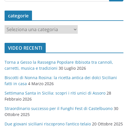
categorie
c
a
t
VIDEO RECENTI
e
g
Torna a Gesso la Rassegna Popolare Ibbisota tra cannoli,
o
carretti, musica e tradizioni
30 Luglio 2026
r
Biscotti di Nonna Rosina: la ricetta antica dei dolci Siciliani
i
fatti in casa
4 Marzo 2026
e
Settimana Santa in Sicilia: scopri i riti unici di Assoro
28
Febbraio 2026
Straordinario successo per il Funghi Fest di Castelbuono
30
Ottobre 2025
Due giovani siciliani riscoprono l’antico telaio
20 Ottobre 2025