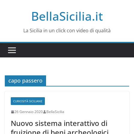
Salta
BellaSicilia.it
al
contenuto
La Sicilia in un click con video di qualità
capo passero
CURIOSITÀ SICILIANE
26 Gennaio 2020
BellaSicilia
Nuovo sistema interattivo di
fruizione di beni archeologici