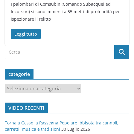
I palombari di Comsubin (Comando Subacquei ed
Incursori) si sono immersi a 55 metri di profondità per
ispezionare il relitto
Leggi tutto
categorie
c
a
t
VIDEO RECENTI
e
g
Torna a Gesso la Rassegna Popolare Ibbisota tra cannoli,
o
carretti, musica e tradizioni
30 Luglio 2026
r