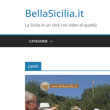
Salta
BellaSicilia.it
al
contenuto
La Sicilia in un click con video di qualità
CATEGORIE
canti