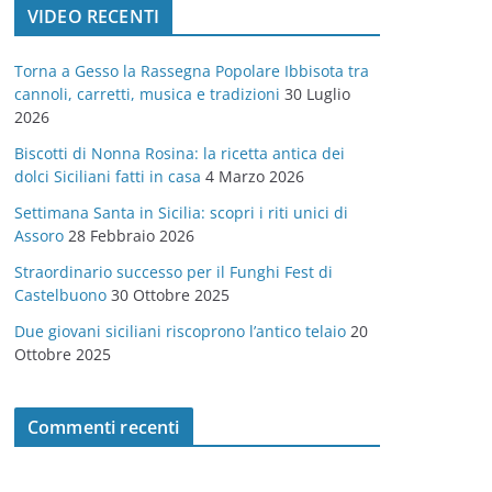
VIDEO RECENTI
e
g
Torna a Gesso la Rassegna Popolare Ibbisota tra
o
cannoli, carretti, musica e tradizioni
30 Luglio
r
2026
i
Biscotti di Nonna Rosina: la ricetta antica dei
e
dolci Siciliani fatti in casa
4 Marzo 2026
Settimana Santa in Sicilia: scopri i riti unici di
Assoro
28 Febbraio 2026
Straordinario successo per il Funghi Fest di
Castelbuono
30 Ottobre 2025
Due giovani siciliani riscoprono l’antico telaio
20
Ottobre 2025
Commenti recenti