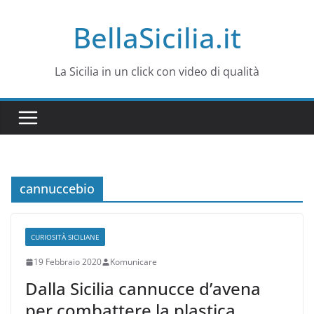
Salta
BellaSicilia.it
al
contenuto
La Sicilia in un click con video di qualità
cannuccebio
CURIOSITÀ SICILIANE
19 Febbraio 2020
Komunicare
Dalla Sicilia cannucce d’avena
per combattere la plastica