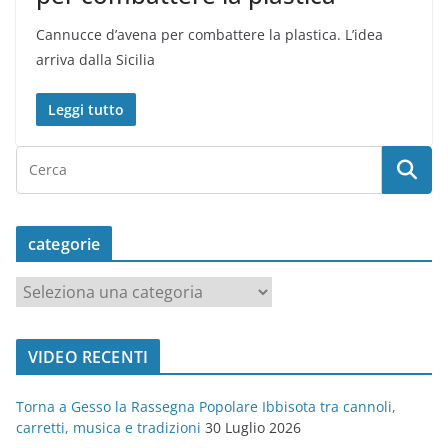
Cannucce d’avena per combattere la plastica. L’idea
arriva dalla Sicilia
Leggi tutto
categorie
c
a
t
VIDEO RECENTI
e
g
Torna a Gesso la Rassegna Popolare Ibbisota tra cannoli,
o
carretti, musica e tradizioni
30 Luglio 2026
r