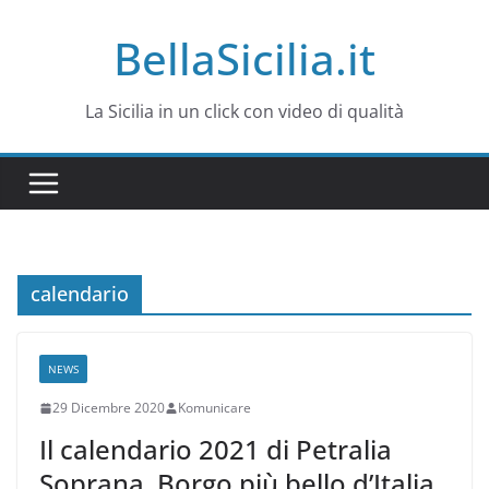
Salta
BellaSicilia.it
al
contenuto
La Sicilia in un click con video di qualità
calendario
NEWS
29 Dicembre 2020
Komunicare
Il calendario 2021 di Petralia
Soprana, Borgo più bello d’Italia