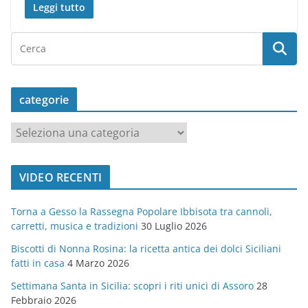
Leggi tutto
categorie
c
a
t
VIDEO RECENTI
e
g
Torna a Gesso la Rassegna Popolare Ibbisota tra cannoli,
o
carretti, musica e tradizioni
30 Luglio 2026
r
Biscotti di Nonna Rosina: la ricetta antica dei dolci Siciliani
i
fatti in casa
4 Marzo 2026
e
Settimana Santa in Sicilia: scopri i riti unici di Assoro
28
Febbraio 2026