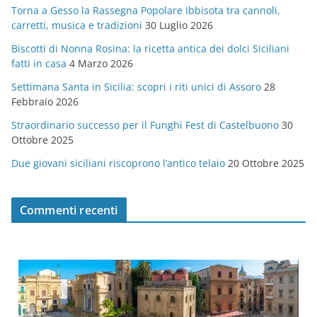
Torna a Gesso la Rassegna Popolare Ibbisota tra cannoli,
o
carretti, musica e tradizioni
30 Luglio 2026
r
Biscotti di Nonna Rosina: la ricetta antica dei dolci Siciliani
i
fatti in casa
4 Marzo 2026
e
Settimana Santa in Sicilia: scopri i riti unici di Assoro
28
Febbraio 2026
Straordinario successo per il Funghi Fest di Castelbuono
30
Ottobre 2025
Due giovani siciliani riscoprono l’antico telaio
20 Ottobre 2025
Commenti recenti