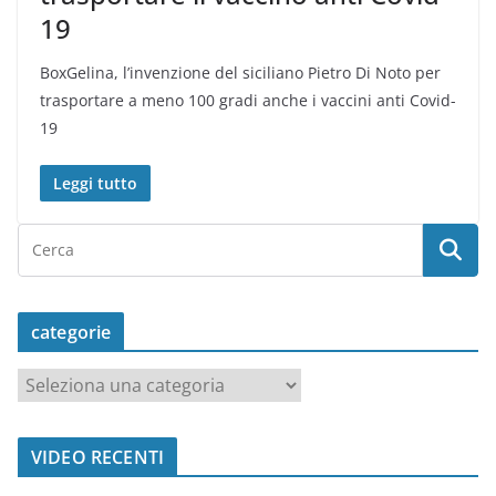
19
BoxGelina, l’invenzione del siciliano Pietro Di Noto per
trasportare a meno 100 gradi anche i vaccini anti Covid-
19
Leggi tutto
categorie
c
a
t
VIDEO RECENTI
e
g