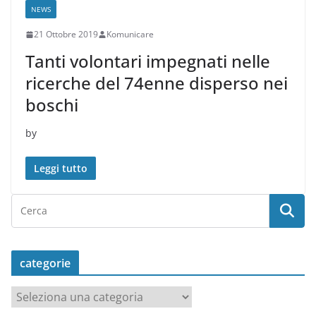
NEWS
21 Ottobre 2019
Komunicare
Tanti volontari impegnati nelle
ricerche del 74enne disperso nei
boschi
by
Leggi tutto
categorie
c
a