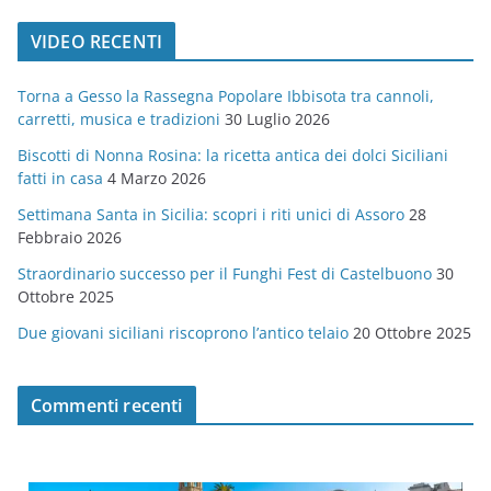
t
VIDEO RECENTI
e
g
Torna a Gesso la Rassegna Popolare Ibbisota tra cannoli,
o
carretti, musica e tradizioni
30 Luglio 2026
r
Biscotti di Nonna Rosina: la ricetta antica dei dolci Siciliani
i
fatti in casa
4 Marzo 2026
e
Settimana Santa in Sicilia: scopri i riti unici di Assoro
28
Febbraio 2026
Straordinario successo per il Funghi Fest di Castelbuono
30
Ottobre 2025
Due giovani siciliani riscoprono l’antico telaio
20 Ottobre 2025
Commenti recenti