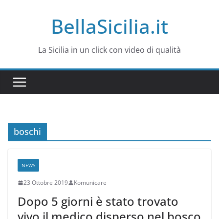
Salta
BellaSicilia.it
al
contenuto
La Sicilia in un click con video di qualità
boschi
NEWS
23 Ottobre 2019
Komunicare
Dopo 5 giorni è stato trovato
vivo il medico disperso nel bosco