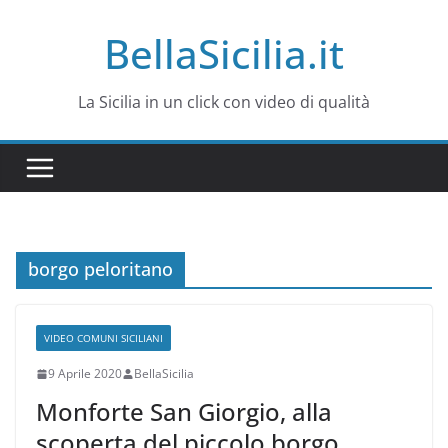
Salta
BellaSicilia.it
al
contenuto
La Sicilia in un click con video di qualità
borgo peloritano
VIDEO COMUNI SICILIANI
9 Aprile 2020
BellaSicilia
Monforte San Giorgio, alla
scoperta del piccolo borgo