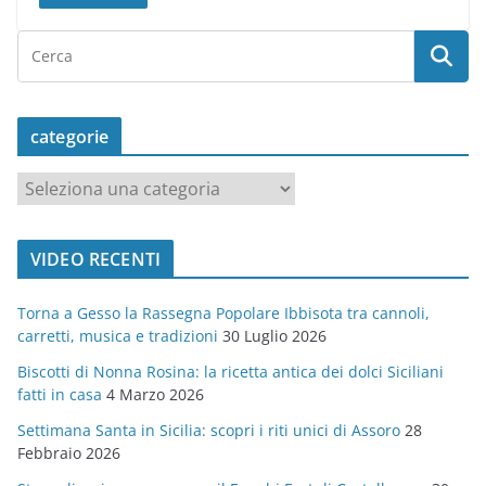
categorie
c
a
t
VIDEO RECENTI
e
g
Torna a Gesso la Rassegna Popolare Ibbisota tra cannoli,
o
carretti, musica e tradizioni
30 Luglio 2026
r
Biscotti di Nonna Rosina: la ricetta antica dei dolci Siciliani
i
fatti in casa
4 Marzo 2026
e
Settimana Santa in Sicilia: scopri i riti unici di Assoro
28
Febbraio 2026