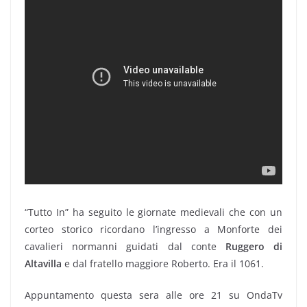
“Tutto In” ha seguito le giornate medievali che con un
corteo storico ricordano l’ingresso a Monforte dei
cavalieri normanni guidati dal conte
Ruggero di
Altavilla
e dal fratello maggiore Roberto. Era il 1061.
Appuntamento questa sera alle ore 21 su OndaTv