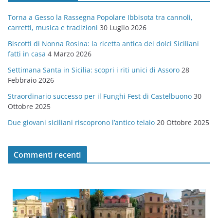
g
Torna a Gesso la Rassegna Popolare Ibbisota tra cannoli,
o
carretti, musica e tradizioni
30 Luglio 2026
r
Biscotti di Nonna Rosina: la ricetta antica dei dolci Siciliani
i
fatti in casa
4 Marzo 2026
e
Settimana Santa in Sicilia: scopri i riti unici di Assoro
28
Febbraio 2026
Straordinario successo per il Funghi Fest di Castelbuono
30
Ottobre 2025
Due giovani siciliani riscoprono l’antico telaio
20 Ottobre 2025
Commenti recenti