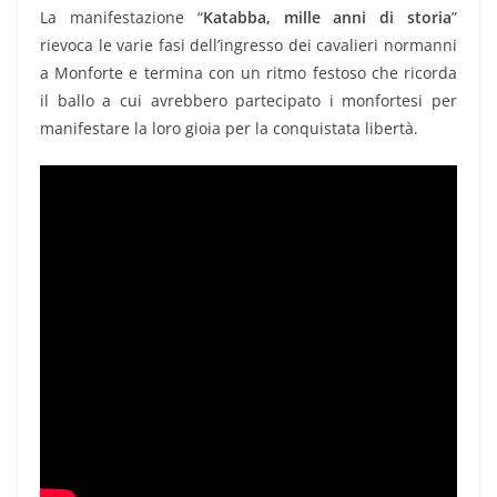
La manifestazione “
Katabba, mille anni di storia
”
rievoca le varie fasi dell’ingresso dei cavalieri normanni
a Monforte e termina con un ritmo festoso che ricorda
il ballo a cui avrebbero partecipato i monfortesi per
manifestare la loro gioia per la conquistata libertà.