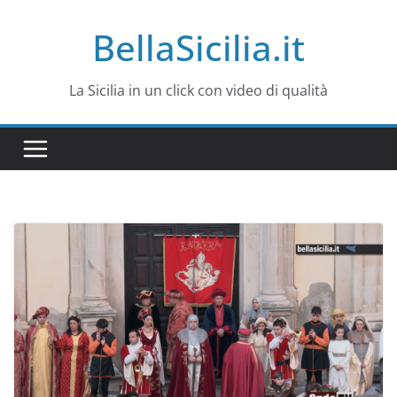
Salta
BellaSicilia.it
al
contenuto
La Sicilia in un click con video di qualità