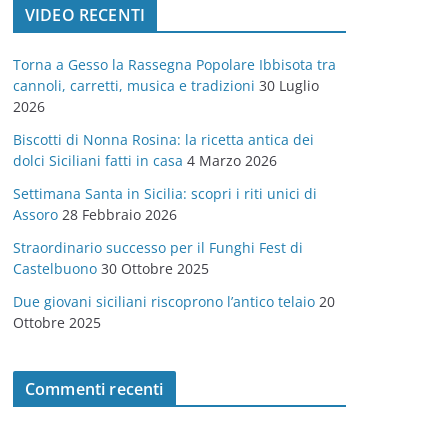
VIDEO RECENTI
e
g
Torna a Gesso la Rassegna Popolare Ibbisota tra
o
cannoli, carretti, musica e tradizioni
30 Luglio
r
2026
i
Biscotti di Nonna Rosina: la ricetta antica dei
e
dolci Siciliani fatti in casa
4 Marzo 2026
Settimana Santa in Sicilia: scopri i riti unici di
Assoro
28 Febbraio 2026
Straordinario successo per il Funghi Fest di
Castelbuono
30 Ottobre 2025
Due giovani siciliani riscoprono l’antico telaio
20
Ottobre 2025
Commenti recenti