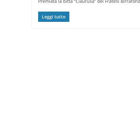
Premiata la bitta “Ciaurùsa” dei Fratelli Birrafo
Leggi tutto