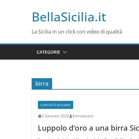
Salta
BellaSicilia.it
al
contenuto
La Sicilia in un click con video di qualità
CATEGORIE
birra
CURIOSITÀ SICILIANE
3 Gennaio 2020
Komunicare
Luppolo d’oro a una birra Sic