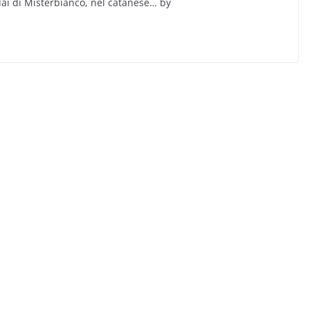
ndai di Misterbianco, nel catanese… by