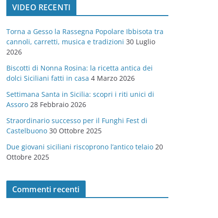
VIDEO RECENTI
e
g
Torna a Gesso la Rassegna Popolare Ibbisota tra
o
cannoli, carretti, musica e tradizioni
30 Luglio
r
2026
i
Biscotti di Nonna Rosina: la ricetta antica dei
e
dolci Siciliani fatti in casa
4 Marzo 2026
Settimana Santa in Sicilia: scopri i riti unici di
Assoro
28 Febbraio 2026
Straordinario successo per il Funghi Fest di
Castelbuono
30 Ottobre 2025
Due giovani siciliani riscoprono l’antico telaio
20
Ottobre 2025
Commenti recenti