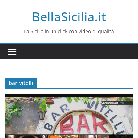
Salta
BellaSicilia.it
al
contenuto
La Sicilia in un click con video di qualità
bar vitelli