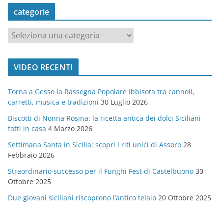
categorie
c
a
t
VIDEO RECENTI
e
g
Torna a Gesso la Rassegna Popolare Ibbisota tra cannoli,
o
carretti, musica e tradizioni
30 Luglio 2026
r
Biscotti di Nonna Rosina: la ricetta antica dei dolci Siciliani
i
fatti in casa
4 Marzo 2026
e
Settimana Santa in Sicilia: scopri i riti unici di Assoro
28
Febbraio 2026
Straordinario successo per il Funghi Fest di Castelbuono
30
Ottobre 2025
Due giovani siciliani riscoprono l’antico telaio
20 Ottobre 2025