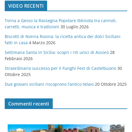
t
VIDEO RECENTI
e
g
Torna a Gesso la Rassegna Popolare Ibbisota tra cannoli,
o
carretti, musica e tradizioni
30 Luglio 2026
r
Biscotti di Nonna Rosina: la ricetta antica dei dolci Siciliani
i
fatti in casa
4 Marzo 2026
e
Settimana Santa in Sicilia: scopri i riti unici di Assoro
28
Febbraio 2026
Straordinario successo per il Funghi Fest di Castelbuono
30
Ottobre 2025
Due giovani siciliani riscoprono l’antico telaio
20 Ottobre 2025
Commenti recenti