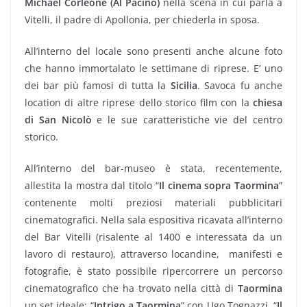
Michael Corleone (Al Pacino)
nella scena in cui parla a
Vitelli, il padre di Apollonia, per chiederla in sposa.
All’interno del locale sono presenti anche alcune foto
che hanno immortalato le settimane di riprese. E’ uno
dei bar più famosi di tutta la
Sicilia
. Savoca fu anche
location di altre riprese dello storico film con la
chiesa
di San Nicolò
e le sue caratteristiche vie del centro
storico.
All’interno del bar-museo è stata, recentemente,
allestita la mostra dal titolo “
Il cinema sopra Taormina
”
contenente molti preziosi materiali pubblicitari
cinematografici. Nella sala espositiva ricavata all’interno
del Bar Vitelli (risalente al 1400 e interessata da un
lavoro di restauro), attraverso locandine, manifesti e
fotografie, è stato possibile ripercorrere un percorso
cinematografico che ha trovato nella città di
Taormina
un set ideale: “
Intrigo a Taormina
” con Ugo Tognazzi, “
Il