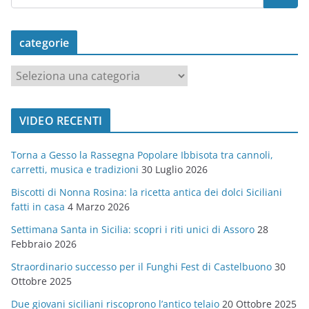
categorie
c
a
t
VIDEO RECENTI
e
g
Torna a Gesso la Rassegna Popolare Ibbisota tra cannoli,
o
carretti, musica e tradizioni
30 Luglio 2026
r
Biscotti di Nonna Rosina: la ricetta antica dei dolci Siciliani
i
fatti in casa
4 Marzo 2026
e
Settimana Santa in Sicilia: scopri i riti unici di Assoro
28
Febbraio 2026
Straordinario successo per il Funghi Fest di Castelbuono
30
Ottobre 2025
Due giovani siciliani riscoprono l’antico telaio
20 Ottobre 2025