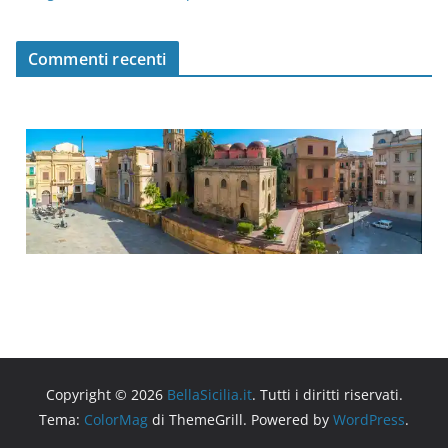
Commenti recenti
Copyright © 2026
BellaSicilia.it
. Tutti i diritti riservati.
Tema:
ColorMag
di ThemeGrill. Powered by
WordPress
.