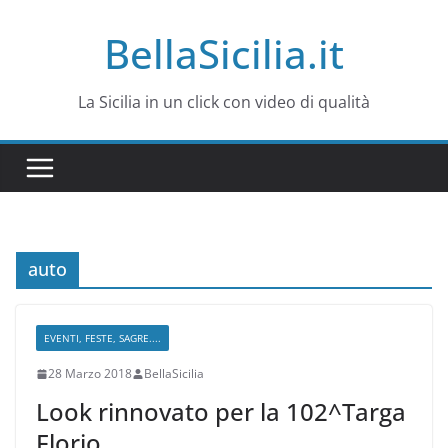
Salta
BellaSicilia.it
al
contenuto
La Sicilia in un click con video di qualità
auto
EVENTI, FESTE, SAGRE....
28 Marzo 2018
BellaSicilia
Look rinnovato per la 102^Targa
Florio