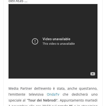
dell’Atas …
Media Partner dell’evento è stata, anche quest’anno,
l’emittente televisiva
OndaTv
che dedicherà uno
speciale al “
Tour dei Nebrodi
“. Appuntamento martedi