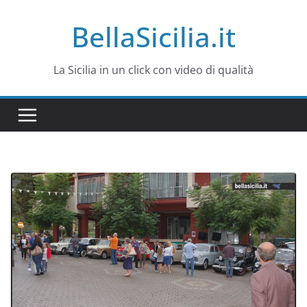
Salta
BellaSicilia.it
al
contenuto
La Sicilia in un click con video di qualità