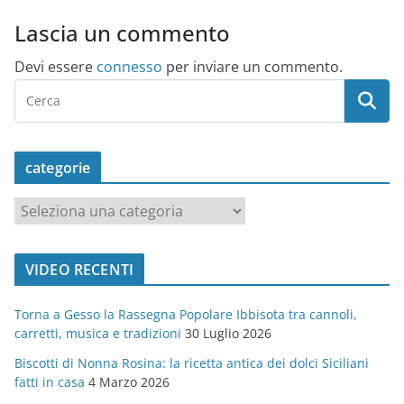
Lascia un commento
Devi essere
connesso
per inviare un commento.
categorie
c
a
t
VIDEO RECENTI
e
g
Torna a Gesso la Rassegna Popolare Ibbisota tra cannoli,
o
carretti, musica e tradizioni
30 Luglio 2026
r
Biscotti di Nonna Rosina: la ricetta antica dei dolci Siciliani
i
fatti in casa
4 Marzo 2026
e