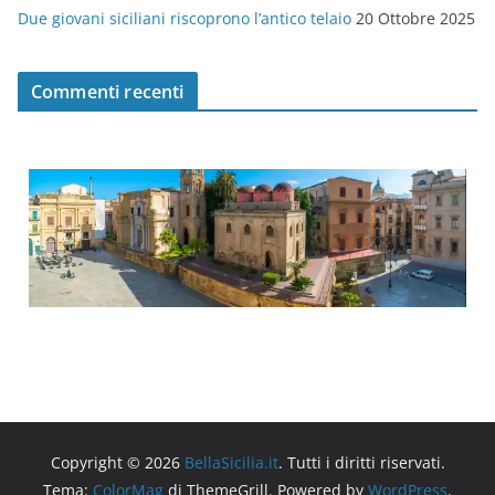
Due giovani siciliani riscoprono l’antico telaio
20 Ottobre 2025
Commenti recenti
Copyright © 2026
BellaSicilia.it
. Tutti i diritti riservati.
Tema:
ColorMag
di ThemeGrill. Powered by
WordPress
.