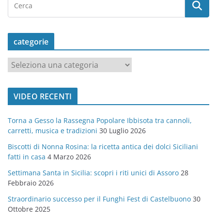
categorie
c
a
t
VIDEO RECENTI
e
g
Torna a Gesso la Rassegna Popolare Ibbisota tra cannoli,
o
carretti, musica e tradizioni
30 Luglio 2026
r
Biscotti di Nonna Rosina: la ricetta antica dei dolci Siciliani
i
fatti in casa
4 Marzo 2026
e
Settimana Santa in Sicilia: scopri i riti unici di Assoro
28
Febbraio 2026
Straordinario successo per il Funghi Fest di Castelbuono
30
Ottobre 2025