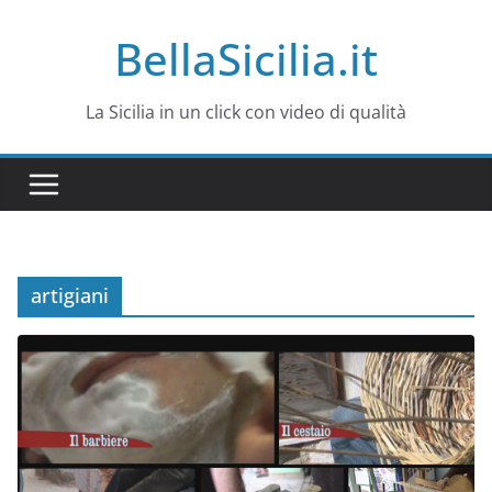
Salta
BellaSicilia.it
al
contenuto
La Sicilia in un click con video di qualità
artigiani