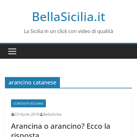
Salta
BellaSicilia.it
al
contenuto
La Sicilia in un click con video di qualità
arancino catanese
CURIOSITÀ SICILIANE
23 Aprile 2018
BellaSicilia
Arancina o arancino? Ecco la
risposta