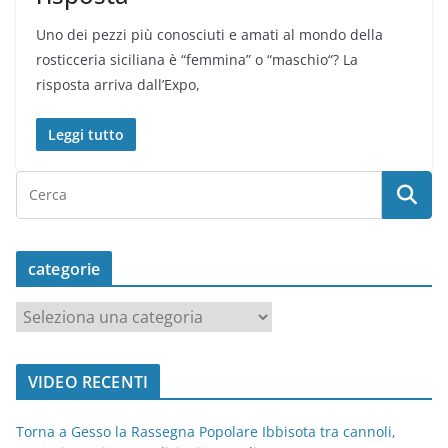
Uno dei pezzi più conosciuti e amati al mondo della
rosticceria siciliana è “femmina” o “maschio“? La
risposta arriva dall’Expo,
Leggi tutto
categorie
c
a
t
VIDEO RECENTI
e
g
Torna a Gesso la Rassegna Popolare Ibbisota tra cannoli,
o