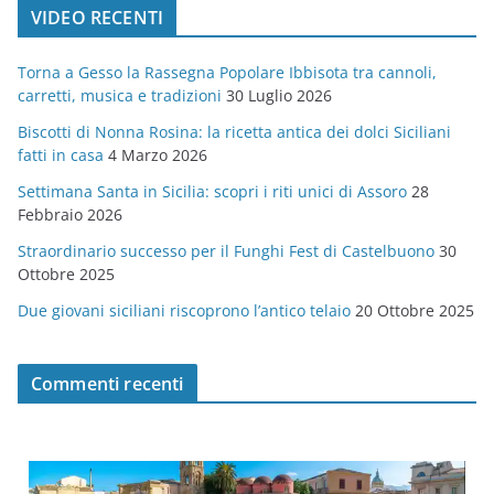
VIDEO RECENTI
e
g
Torna a Gesso la Rassegna Popolare Ibbisota tra cannoli,
o
carretti, musica e tradizioni
30 Luglio 2026
r
Biscotti di Nonna Rosina: la ricetta antica dei dolci Siciliani
i
fatti in casa
4 Marzo 2026
e
Settimana Santa in Sicilia: scopri i riti unici di Assoro
28
Febbraio 2026
Straordinario successo per il Funghi Fest di Castelbuono
30
Ottobre 2025
Due giovani siciliani riscoprono l’antico telaio
20 Ottobre 2025
Commenti recenti