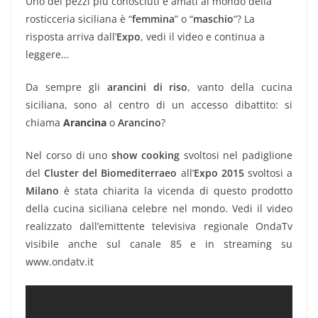
Uno dei pezzi più conosciuti e amati al mondo della
rosticceria siciliana è “
femmina
” o “
maschio
“? La
risposta arriva dall’
Expo
, vedi il video e continua a
leggere…
Da sempre gli
arancini di riso
, vanto della cucina
siciliana, sono al centro di un accesso dibattito: si
chiama
Arancina
o
Arancino
?
Nel corso di uno
show cooking
svoltosi nel padiglione
del
Cluster del Biomediterraeo
all’
Expo 2015
svoltosi a
Milano
è stata chiarita la vicenda di questo prodotto
della cucina siciliana celebre nel mondo. Vedi il video
realizzato dall’emittente televisiva regionale OndaTv
visibile anche sul canale 85 e in streaming su
www.ondatv.it