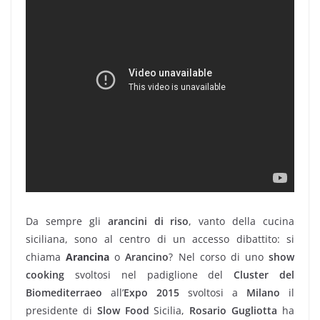
Da sempre gli
arancini di riso
, vanto della cucina
siciliana, sono al centro di un accesso dibattito: si
chiama
Arancina
o
Arancino
? Nel corso di uno
show
cooking
svoltosi nel padiglione del
Cluster del
Biomediterraeo
all’
Expo 2015
svoltosi a
Milano
il
presidente di
Slow Food
Sicilia,
Rosario Gugliotta
ha