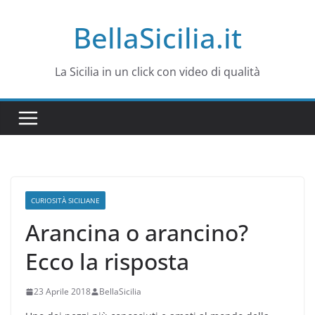
Salta
BellaSicilia.it
al
contenuto
La Sicilia in un click con video di qualità
CURIOSITÀ SICILIANE
Arancina o arancino?
Ecco la risposta
23 Aprile 2018
BellaSicilia